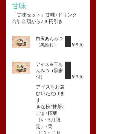
甘味
「甘味セット」甘味+ドリンク
合計金額から200円引き
白玉あんみつ
￥800
（黒蜜付）
アイス白玉あ
んみつ（黒蜜
￥900
付）
アイスをお選
びいただけま
す
きな粉/抹茶/
ごま/桜葉
（4・5月限
定）/栗
（10・11月