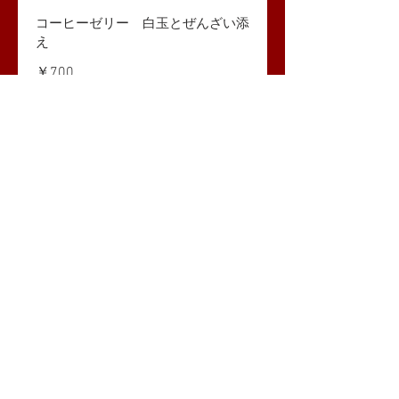
コーヒーゼリー 白玉とぜんざい添
え
￥700
あんバタートースト
￥600
氷あずき【夏季限定】
￥700
​価格はすべて税込みです。