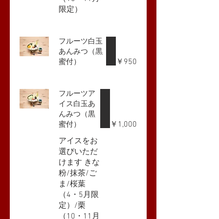
限定）
フルーツ白玉
あんみつ（黒
￥950
蜜付）
フルーツア
イス白玉あ
んみつ（黒
￥1,000
蜜付）
アイスをお
選びいただ
けます きな
粉/抹茶/ご
ま/桜葉
（4・5月限
定）/栗
（10・11月